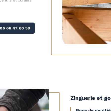
entifs et curatifs
06 66 47 60 59
Zinguerie et go
Pose de gouttiè