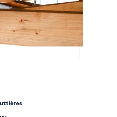
uttières
res