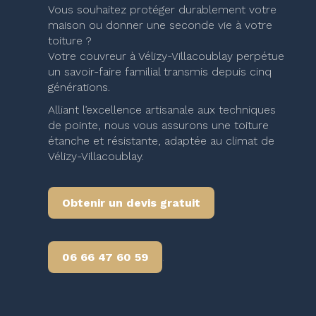
Vous souhaitez protéger durablement votre
maison ou donner une seconde vie à votre
toiture ?
Votre couvreur à Vélizy-Villacoublay perpétue
un savoir-faire familial transmis depuis cinq
générations.
Alliant l’excellence artisanale aux techniques
de pointe, nous vous assurons une toiture
étanche et résistante, adaptée au climat de
Vélizy-Villacoublay.
Obtenir un devis gratuit
06 66 47 60 59
.