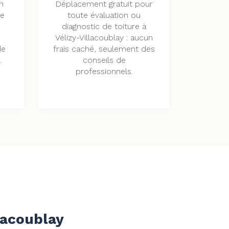
n
Déplacement gratuit pour
ée
toute évaluation ou
diagnostic de toiture à
Vélizy-Villacoublay : aucun
de
frais caché, seulement des
.
conseils de
professionnels.
lacoublay