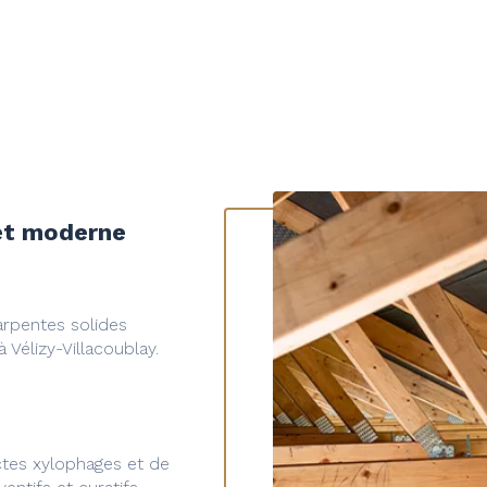
 et moderne
arpentes solides
Vélizy-Villacoublay.
ctes xylophages et de