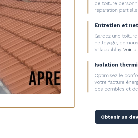
de toiture personn
réparation partielle
Entretien et ne
Gardez une toiture
nettoyage, démouss
Villacoublay.
Voir p
Isolation therm
Optimisez le confo
votre facture énerg
des combles et de 
Obtenir un dev