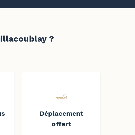
illacoublay ?
us
Déplacement
offert