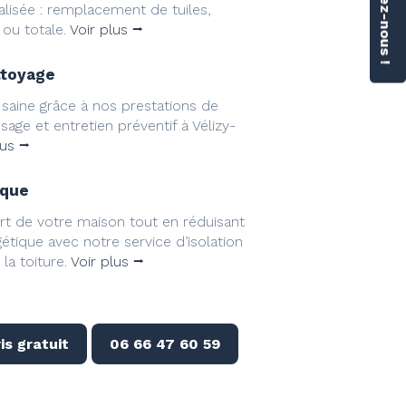
alisée : remplacement de tuiles,
 ou totale.
Voir plus ⭢
ttoyage
 saine grâce à nos prestations de
age et entretien préventif à Vélizy-
lus ⭢
ique
rt de votre maison tout en réduisant
étique avec notre service d’isolation
la toiture.
Voir plus ⭢
is gratuit
06 66 47 60 59