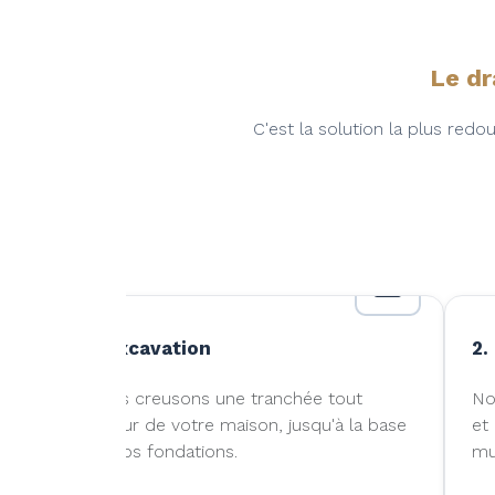
Le dr
C'est la solution la plus re
1. Excavation
2.
Nous creusons une tranchée tout
No
autour de votre maison, jusqu'à la base
et
rs
de vos fondations.
mu