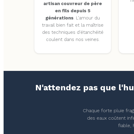
n
artisan couvreur de père
en fils depuis 5
générations
. L'amour du
travail bien fait et la maîtrise
des techniques d'étanchéité
coulent dans nos veines.
N'attendez pas que l'hu
Chaque forte pluie frag
des eaux coûtent inf
fiable