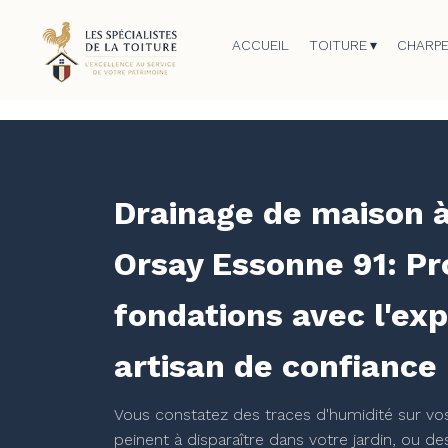
ACCUEIL
TOITURE
CHARP
Drainage de maison à
Orsay Essonne 91: Pr
fondations avec l'exp
artisan de confiance
Vous constatez des traces d'humidité sur vo
peinent à disparaître dans votre jardin, ou d