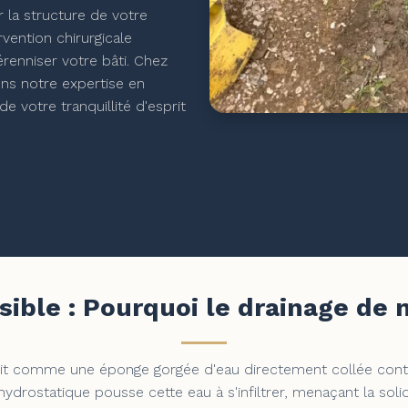
 la structure de votre
rvention chirurgicale
érenniser votre bâti. Chez
ns notre expertise en
e votre tranquillité d'esprit
isible : Pourquoi le drainage de m
agit comme une éponge gorgée d'eau directement collée cont
hydrostatique pousse cette eau à s'infiltrer, menaçant la so