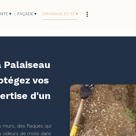
ENTE
FAÇADE
DRAINAGE ET EP
 Palaiseau
otégez vos
ertise d'un
s murs, des flaques qui
es odeurs de moisi dans