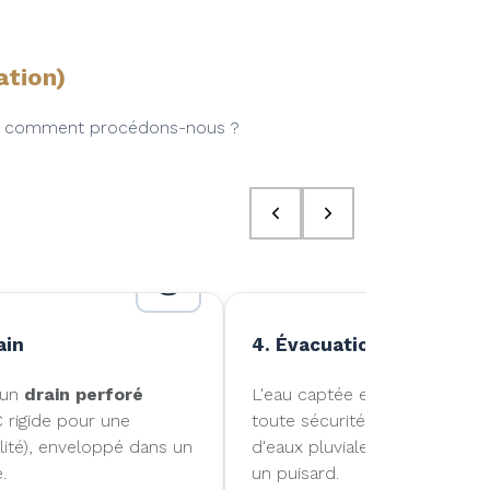
ation)
ent, comment procédons-nous ?
ain
4. Évacuation
 un
drain perforé
L'eau captée est ensuite redi
 rigide pour une
toute sécurité vers le réseau
lité), enveloppé dans un
d'eaux pluviales de
Palaisea
.
un puisard.