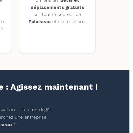
e
offrons les
devis et
déplacements gratuits
sur tout le secteur de
tre
Palaiseau
et ses environs.
gé
e : Agissez maintenant !
ovation suite à un dégât
erchez une entreprise
iseau
?