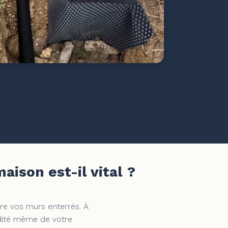
aison est-il vital ?
re vos murs enterrés. À
lidité même de votre