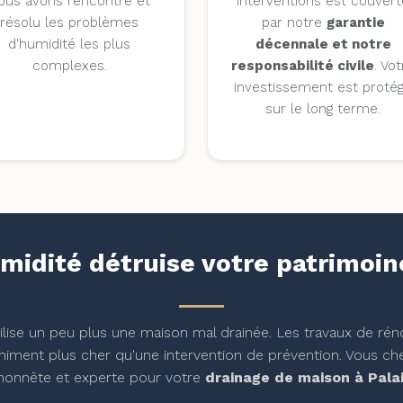
ous avons rencontré et
interventions est couvert
résolu les problèmes
par notre
garantie
d'humidité les plus
décennale et notre
complexes.
responsabilité civile
. Vo
investissement est proté
sur le long terme.
midité détruise votre patrimoin
ilise un peu plus une maison mal drainée. Les travaux de rén
iniment plus cher qu'une intervention de prévention. Vous ch
, honnête et experte pour votre
drainage de maison à Pala